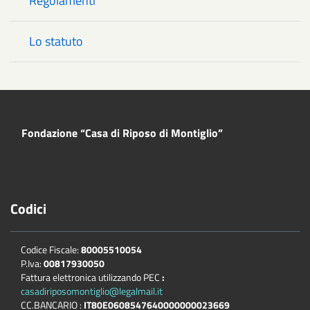
Regolamenti
Lo statuto
Fondazione “Casa di Riposo di Montiglio”
Codici
Codice Fiscale:
80005510054
P.Iva:
00817930050
Fattura elettronica utilizzando PEC
:
casadiriposomontiglio@legalmail.it
CC.BANCARIO :
IT80E0608547640000000023669