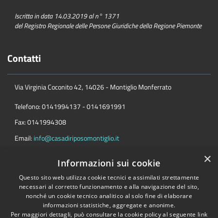
Iscritta in data 14.03.2019 al n° 1371
del Registro Regionale delle Persone Giuridiche della Regione Piemonte
Contatti
Via Virginia Coconito 42, 14026 - Montiglio Monferrato
Telefono: 0141994137 - 0141691991
Fax: 0141994308
Email:
info@casadiriposomontiglio.it
Pec:
casadiriposomontiglio@legalmail.it
×
Informazioni sui cookie
Questo sito web utilizza cookie tecnici e assimilati strettamente
necessari al corretto funzionamento e alla navigazione del sito,
nonché un cookie tecnico analitico al solo fine di elaborare
Accessibilità
Privacy
Cookie
Mappa del sito
informazioni statistiche, aggregate e anonime.
Coord. bancarie e codice fatture
Per maggiori dettagli, può consultare la cookie policy al seguente
link