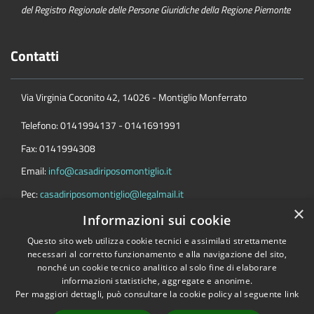
del Registro Regionale delle Persone Giuridiche della Regione Piemonte
Contatti
Via Virginia Coconito 42, 14026 - Montiglio Monferrato
Telefono: 0141994137 - 0141691991
Fax: 0141994308
Email:
info@casadiriposomontiglio.it
Pec:
casadiriposomontiglio@legalmail.it
×
Informazioni sui cookie
Questo sito web utilizza cookie tecnici e assimilati strettamente
necessari al corretto funzionamento e alla navigazione del sito,
Accessibilità
Privacy
Cookie
Mappa del sito
nonché un cookie tecnico analitico al solo fine di elaborare
Coord. bancarie e codice fatture
informazioni statistiche, aggregate e anonime.
Per maggiori dettagli, può consultare la cookie policy al seguente
link
Copyright © 2026 • Fondazione “Casa di Riposo di Montiglio” • Powered