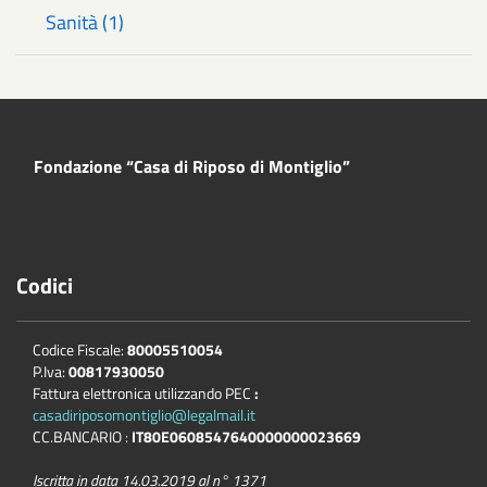
Sanità (1)
Fondazione “Casa di Riposo di Montiglio”
Codici
Codice Fiscale:
80005510054
P.Iva:
00817930050
Fattura elettronica utilizzando PEC
:
casadiriposomontiglio@legalmail.it
CC.BANCARIO :
IT80E0608547640000000023669
Iscritta in data 14.03.2019 al n° 1371