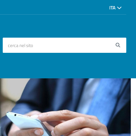
ITA
cerca nel sito
Searc