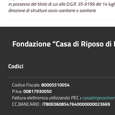
in possesso del titolo di cui alla D.G.R. 35-9199 del 14 lu
direzione di strutture socio-sanitarie o sanitarie.
Fondazione “Casa di Riposo di 
Codici
Codice Fiscale:
80005510054
P.Iva:
00817930050
Fattura elettronica utilizzando PEC
:
casadiriposomont
CC.BANCARIO :
IT80E0608547640000000023669